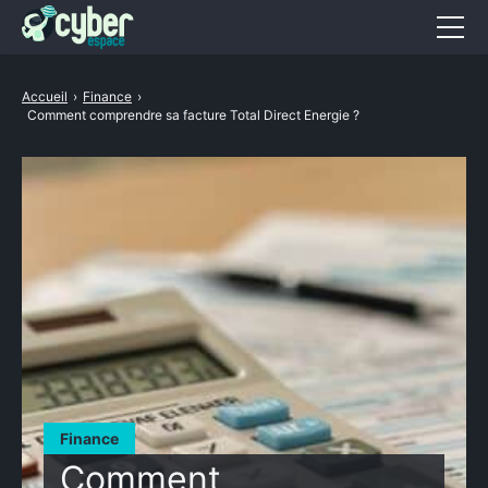
Animaux
Accueil
›
Finance
›
Comment comprendre sa facture Total Direct Energie ?
Astuces
Auto
Beauté
Cuisine
Entreprise
Finance
Hightech
Finance
Immobilier
Comment